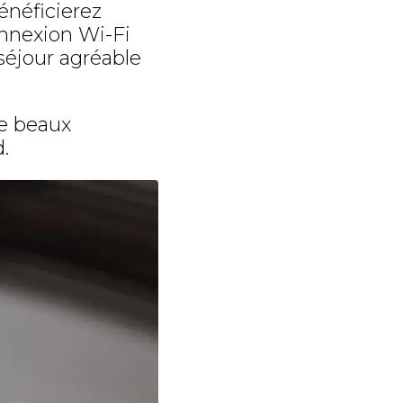
énéficierez
onnexion Wi-Fi
séjour agréable
de beaux
.