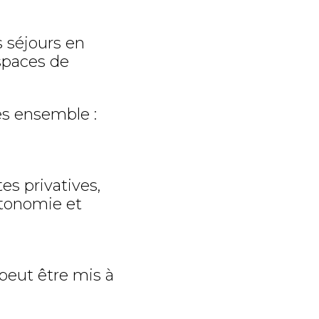
s séjours en
spaces de
s ensemble :
es privatives,
utonomie et
 peut être mis à